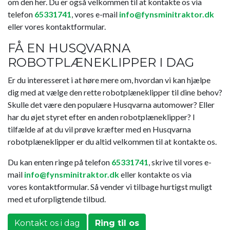
om den her. Du er også velkommen til at kontakte os via
telefon
65331741
, vores e-mail
info@fynsminitraktor.dk
eller vores
kontaktformular
.​
​​FÅ EN HUSQVARNA
ROBOTPLÆNEKLIPPER I DAG
Er du interesseret i at høre mere om, hvordan vi kan hjælpe
dig med at vælge den rette robotplæneklipper til dine behov?
Skulle det være den populære Husqvarna automower? Eller
har du øjet styret efter en anden robotplæneklipper? I
tilfælde af at du vil prøve kræfter med en Husqvarna
robotplæneklipper er du altid velkommen til at kontakte os.
Du kan enten ringe på telefon
65331741
, skrive til vores e-
mail
info@fynsminitraktor.dk
eller kontakte os via
vores
kontaktformular
.​ Så vender vi tilbage hurtigst muligt
med et uforpligtende tilbud.
Kontakt os i dag
Ring til os