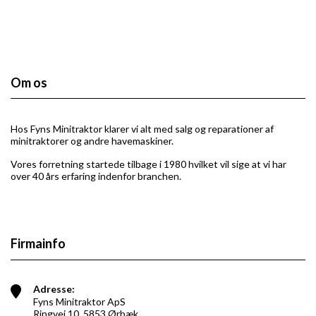
Om os
Hos Fyns Minitraktor klarer vi alt med salg og reparationer af
minitraktorer og andre havemaskiner​.
Vores forretning startede tilbage i 1980 hvilket vil sige at vi har
over 40 års erfaring indenfor branchen.
Firmainfo
Adresse:
Fyns Minitraktor ApS
Ringvej 10, 5853 Ørbæk