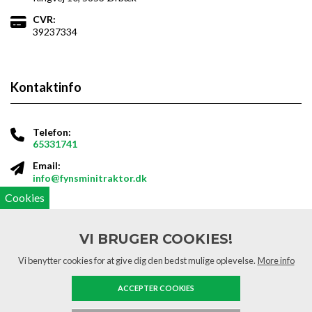
CVR:
39237334
Kontaktinfo
Telefon:
65331741
Email:
info@fynsminitraktor.dk
Cookies
Åbningstider
VI BRUGER COOKIES!
Vi benytter cookies for at give dig den bedst mulige oplevelse.
More info
Mandag - torsdag
10.00 -
16.30
ACCEPTER COOKIES
Fredag
10.00 -
15.30