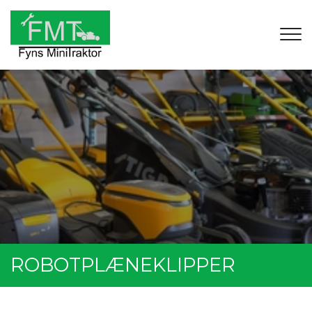
Gå
til
hovedindhold
ROBOTPLÆNEKLIPPER