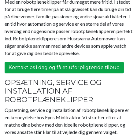
Med en robotplæneklipper får du meget mere fritid. I stedet
for at bruge flere timer på at slå græsset kan du bruge din tid
på dine venner, familie, passioner og andre sjove aktiviteter. I
en tid hvor automation og service er en større del af vores
hverdag end nogensinde passer robotplæneklipperen perfekt
ind. Robotplæneklippere som Husqvarna Automower kan
sågar snakke sammen med andre devices som apple watch
for at give dig den bedste oplevelse.
Kontakt os i dag og få et uforpligtende tilbud
OPSÆTNING, SERVICE OG
INSTALLATION AF
ROBOTPLÆNEKLIPPER
Opsætning,
service
og installation af robotplæneklippere er
en kerneydelse hos
Fyns Minitraktor
. Vi stræber efter at
matche dine behov med den ideelle robotplæneklipper, og
vores ansatte står klar til at vejlede dig gennem valget.