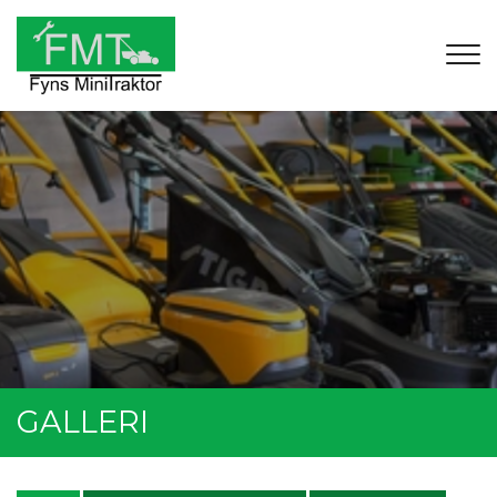
Gå
til
hovedindhold
GALLERI