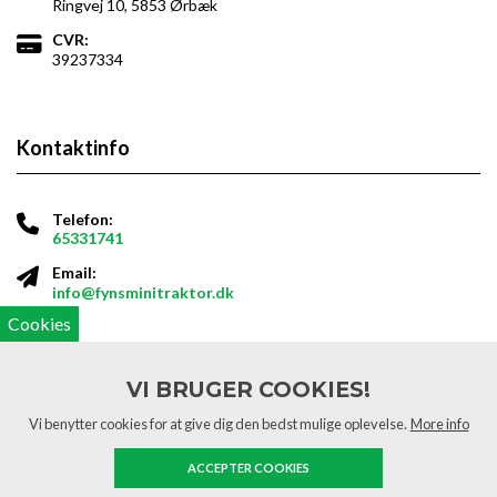
Ringvej 10, 5853 Ørbæk
CVR:
39237334
Kontaktinfo
Telefon:
65331741
Email:
info@fynsminitraktor.dk
Cookies
Åbningstider
VI BRUGER COOKIES!
Vi benytter cookies for at give dig den bedst mulige oplevelse.
More info
Mandag - torsdag
10.00 -
16.30
ACCEPTER COOKIES
Fredag
10.00 -
15.30