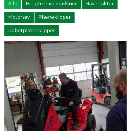
Alle
Brugte havemaskiner
Havetraktor
Motorsav
Plæneklipper
Robotplæneklipper